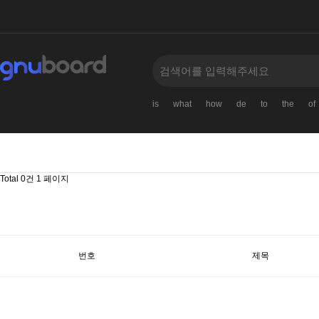
is
what
how
de
to
the
of
Total 0건
1 페이지
번호
제목