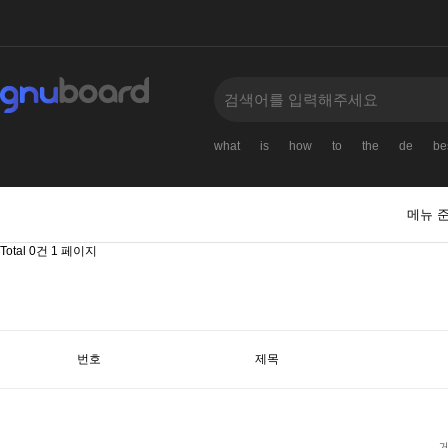
what
is
how
to
the
de
be
메뉴 
Total 0건
1 페이지
번호
제목