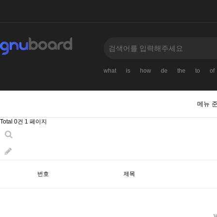
what
is
how
de
the
to
of
메뉴 
Total 0건
1 페이지
번호
제목