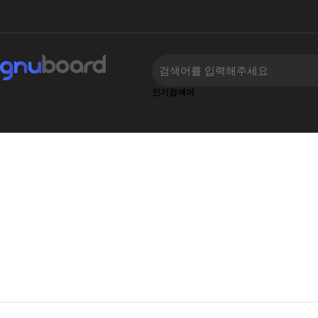
인기검색어
‹
›