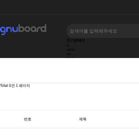
인기검색어
is
what
de
how
the
to
of
Total 0건
1 페이지
번호
제목