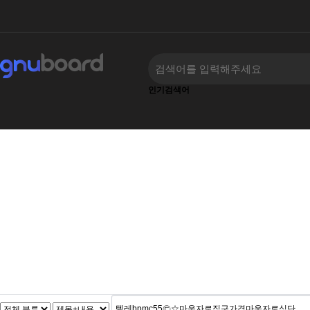
인기검색어
‹
›