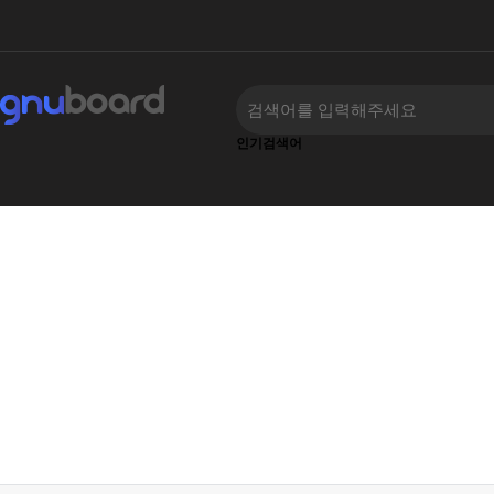
인기검색어
‹
›